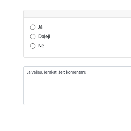
Vai šī informācija bija noderīga?
Jā
Daļēji
Nē
Ja vēlies, ieraksti šeit komentāru