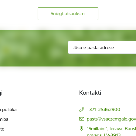
Sniegt atsauksmi
i
Kontakti
 politika
+371 25462900
E-pasts:
pasts@vsaczemgale.gov.
mība
"Smiltaiņi", Iecava, Bau
te
novads, LV-3913