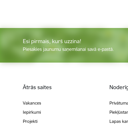
Esi pirmais, kurš uzzina!
Piesakies jaunumu saņemšanai savā e-pastā.
Kājene
Ātrās saites
Noderīg
Vakances
Privātuma
Iepirkumi
Piekļūsta
Projekti
Lapas kar