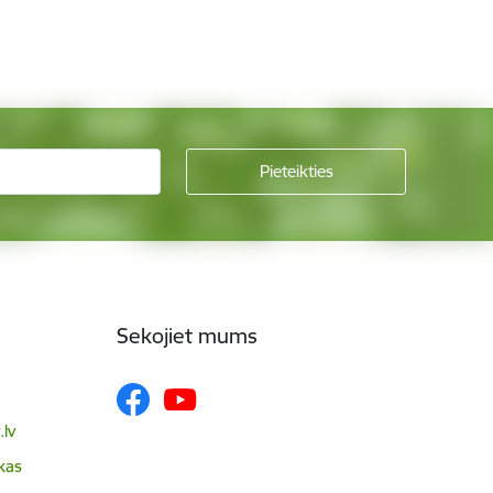
Sekojiet mums
lv
skas