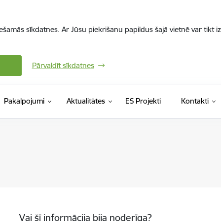
iešamās sīkdatnes. Ar Jūsu piekrišanu papildus šajā vietnē var tikt i
Pārvaldīt sīkdatnes
Pakalpojumi
Aktualitātes
ES Projekti
Kontakti
Vai šī informācija bija noderīga?