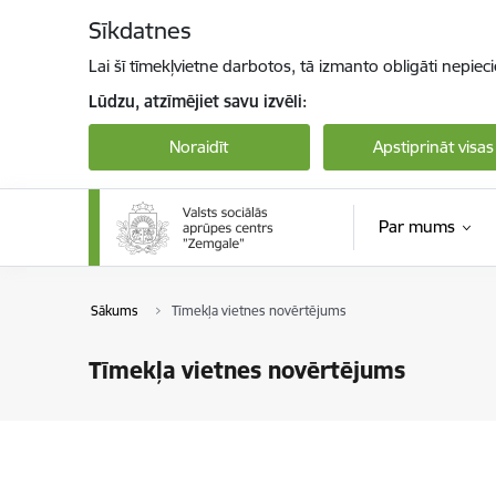
Pāriet uz lapas saturu
Sīkdatnes
Lai šī tīmekļvietne darbotos, tā izmanto obligāti nepiec
Lūdzu, atzīmējiet savu izvēli:
Noraidīt
Apstiprināt visas
Par mums
Sākums
Tīmekļa vietnes novērtējums
Tīmekļa vietnes novērtējums