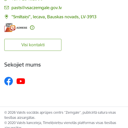
E-pasts:
pasts@vsaczemgale.gov.lv
"Smiltaiņi", Iecava, Bauskas novads, LV-3913
Visi kontakti
Sekojiet mums
© 2026 Valsts sociālās aprūpes centrs “Zemgale”, publicētā satura visas
tiesības aizsargātas.
© 2020 Valsts kanceleja, Tīmekļvietņu vienotās platformas visas tiesības
aizsargātas.