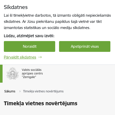
Pāriet uz lapas saturu
Sīkdatnes
Spied
lai meklētu
Enter
Lai šī tīmekļvietne darbotos, tā izmanto obligāti nepieciešamās
sīkdatnes. Ar Jūsu piekrišanu papildus šajā vietnē var tikt
izmantotas statistikas un sociālo mediju sīkdatnes.
Lūdzu, atzīmējiet savu izvēli:
Noraidīt
Apstiprināt visas
Pārvaldīt sīkdatnes
Sākums
Tīmekļa vietnes novērtējums
Tīmekļa vietnes novērtējums