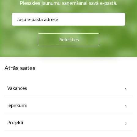
Piesakies jaunumu saņemšanai savā e-pastā.
Kājene
Ātrās saites
Vakances
Iepirkumi
Projekti