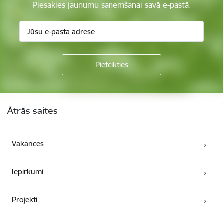
Piesakies jaunumu saņemšanai savā e-pastā.
Kājene
Ātrās saites
Vakances
Iepirkumi
Projekti