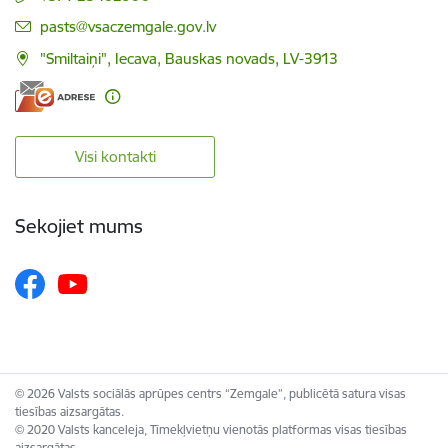
E-pasts:
pasts@vsaczemgale.gov.lv
"Smiltaiņi", Iecava, Bauskas novads, LV-3913
Visi kontakti
Sekojiet mums
© 2026 Valsts sociālās aprūpes centrs “Zemgale”, publicētā satura visas
tiesības aizsargātas.
© 2020 Valsts kanceleja, Tīmekļvietņu vienotās platformas visas tiesības
aizsargātas.