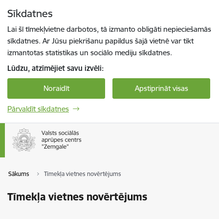
Pāriet uz lapas saturu
Sīkdatnes
Spied
lai meklētu
Enter
Lai šī tīmekļvietne darbotos, tā izmanto obligāti nepieciešamās
sīkdatnes. Ar Jūsu piekrišanu papildus šajā vietnē var tikt
izmantotas statistikas un sociālo mediju sīkdatnes.
Lūdzu, atzīmējiet savu izvēli:
Noraidīt
Apstiprināt visas
Pārvaldīt sīkdatnes
Sākums
Tīmekļa vietnes novērtējums
Tīmekļa vietnes novērtējums