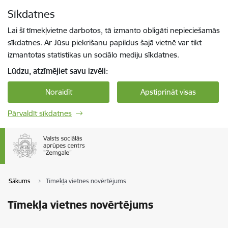
Pāriet uz lapas saturu
Sīkdatnes
Spied
lai meklētu
Enter
Lai šī tīmekļvietne darbotos, tā izmanto obligāti nepieciešamās
sīkdatnes. Ar Jūsu piekrišanu papildus šajā vietnē var tikt
izmantotas statistikas un sociālo mediju sīkdatnes.
Lūdzu, atzīmējiet savu izvēli:
Noraidīt
Apstiprināt visas
Pārvaldīt sīkdatnes
Sākums
Tīmekļa vietnes novērtējums
Tīmekļa vietnes novērtējums