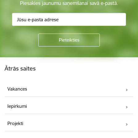
Piesakies jaunumu saņemšanai savā e-pastā.
Kājene
Ātrās saites
Vakances
Iepirkumi
Projekti