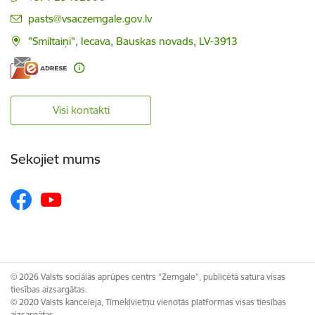
E-pasts:
pasts@vsaczemgale.gov.lv
"Smiltaiņi", Iecava, Bauskas novads, LV-3913
Visi kontakti
Sekojiet mums
© 2026 Valsts sociālās aprūpes centrs “Zemgale”, publicētā satura visas
tiesības aizsargātas.
© 2020 Valsts kanceleja, Tīmekļvietņu vienotās platformas visas tiesības
aizsargātas.