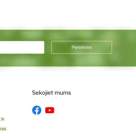
Sekojiet mums
lv
skas