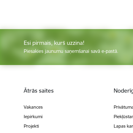
Esi pirmais, kurš uzzina!
Piesakies jaunumu saņemšanai savā e-pastā.
Kājene
Ātrās saites
Noderīg
Vakances
Privātuma
Iepirkumi
Piekļūsta
Projekti
Lapas kar