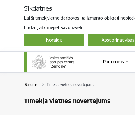
Pāriet uz lapas saturu
Sīkdatnes
Lai šī tīmekļvietne darbotos, tā izmanto obligāti nepiec
Lūdzu, atzīmējiet savu izvēli:
Noraidīt
Apstiprināt visas
Par mums
Sākums
Tīmekļa vietnes novērtējums
Tīmekļa vietnes novērtējums