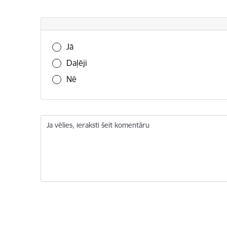
Vai šī informācija bija noderīga?
Jā
Daļēji
Nē
Ja vēlies, ieraksti šeit komentāru