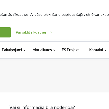
iešamās sīkdatnes. Ar Jūsu piekrišanu papildus šajā vietnē var tikt i
Pārvaldīt sīkdatnes
Pakalpojumi
Aktualitātes
ES Projekti
Kontakti
Vai šī informācija bija noderīga?