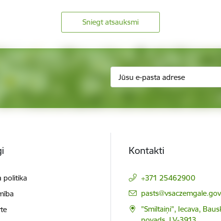
Sniegt atsauksmi
i
Kontakti
 politika
+371 25462900
E-pasts:
pasts@vsaczemgale.gov.
mība
"Smiltaiņi", Iecava, Bau
te
novads, LV-3913