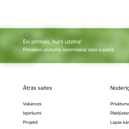
Esi pirmais, kurš uzzina!
Piesakies jaunumu saņemšanai savā e-pastā.
Kājene
Ātrās saites
Noderīg
Vakances
Privātuma
Iepirkumi
Piekļūsta
Projekti
Lapas kar