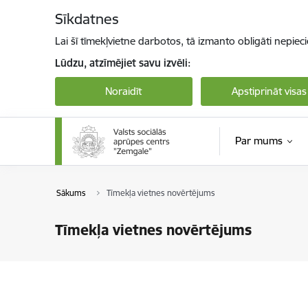
Pāriet uz lapas saturu
Sīkdatnes
Lai šī tīmekļvietne darbotos, tā izmanto obligāti nepiec
Lūdzu, atzīmējiet savu izvēli:
Noraidīt
Apstiprināt visas
Par mums
Sākums
Tīmekļa vietnes novērtējums
Tīmekļa vietnes novērtējums