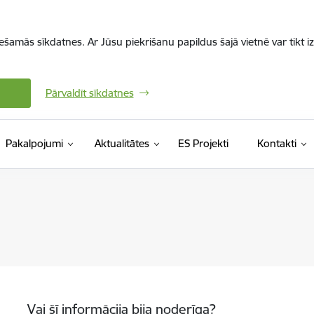
iešamās sīkdatnes. Ar Jūsu piekrišanu papildus šajā vietnē var tikt i
Pārvaldīt sīkdatnes
Pakalpojumi
Aktualitātes
ES Projekti
Kontakti
Vai šī informācija bija noderīga?