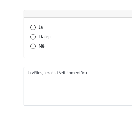
Vai šī informācija bija noderīga?
Jā
Daļēji
Nē
Ja vēlies, ieraksti šeit komentāru