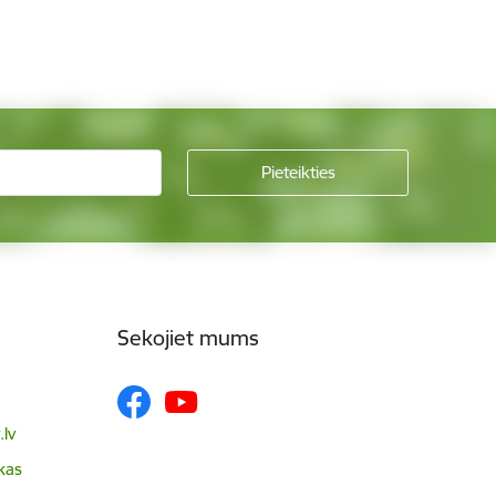
Sekojiet mums
lv
skas