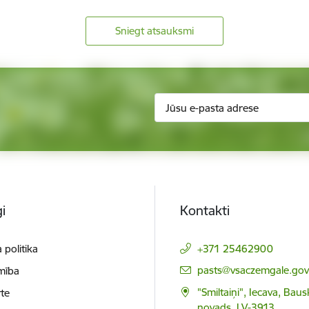
Sniegt atsauksmi
i
Kontakti
 politika
+371 25462900
E-pasts:
pasts@vsaczemgale.gov.
mība
"Smiltaiņi", Iecava, Bau
te
novads, LV-3913