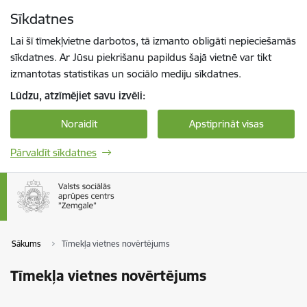
Pāriet uz lapas saturu
Sīkdatnes
Spied
lai meklētu
Enter
Lai šī tīmekļvietne darbotos, tā izmanto obligāti nepieciešamās
sīkdatnes. Ar Jūsu piekrišanu papildus šajā vietnē var tikt
izmantotas statistikas un sociālo mediju sīkdatnes.
Lūdzu, atzīmējiet savu izvēli:
Noraidīt
Apstiprināt visas
Pārvaldīt sīkdatnes
Sākums
Tīmekļa vietnes novērtējums
Tīmekļa vietnes novērtējums