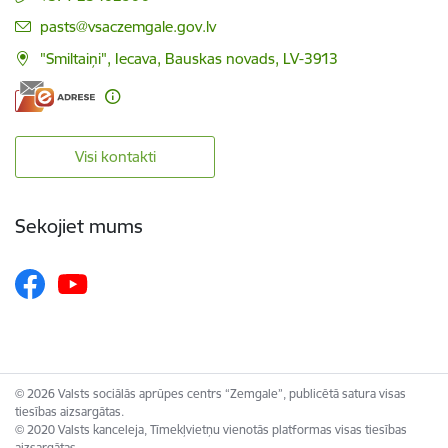
E-pasts:
pasts@vsaczemgale.gov.lv
"Smiltaiņi", Iecava, Bauskas novads, LV-3913
Visi kontakti
Sekojiet mums
© 2026 Valsts sociālās aprūpes centrs “Zemgale”, publicētā satura visas
tiesības aizsargātas.
© 2020 Valsts kanceleja, Tīmekļvietņu vienotās platformas visas tiesības
aizsargātas.