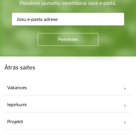
Piesakies jaunumu saņemšanai savā e-pastā.
Kājene
Ātrās saites
Vakances
Iepirkumi
Projekti