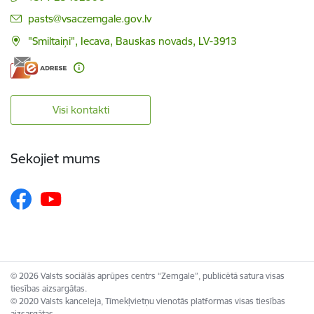
E-pasts:
pasts@vsaczemgale.gov.lv
"Smiltaiņi", Iecava, Bauskas novads, LV-3913
Visi kontakti
Sekojiet mums
© 2026 Valsts sociālās aprūpes centrs “Zemgale”, publicētā satura visas
tiesības aizsargātas.
© 2020 Valsts kanceleja, Tīmekļvietņu vienotās platformas visas tiesības
aizsargātas.