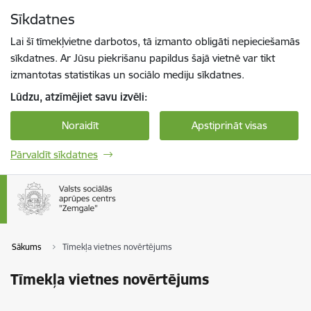
Pāriet uz lapas saturu
Sīkdatnes
Spied
lai meklētu
Enter
Lai šī tīmekļvietne darbotos, tā izmanto obligāti nepieciešamās
sīkdatnes. Ar Jūsu piekrišanu papildus šajā vietnē var tikt
izmantotas statistikas un sociālo mediju sīkdatnes.
Lūdzu, atzīmējiet savu izvēli:
Noraidīt
Apstiprināt visas
Pārvaldīt sīkdatnes
Sākums
Tīmekļa vietnes novērtējums
Tīmekļa vietnes novērtējums