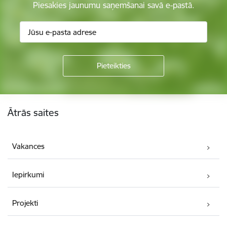
Piesakies jaunumu saņemšanai savā e-pastā.
Kājene
Ātrās saites
Vakances
Iepirkumi
Projekti