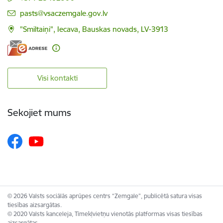
E-pasts:
pasts@vsaczemgale.gov.lv
"Smiltaiņi", Iecava, Bauskas novads, LV-3913
Visi kontakti
Sekojiet mums
© 2026 Valsts sociālās aprūpes centrs “Zemgale”, publicētā satura visas
tiesības aizsargātas.
© 2020 Valsts kanceleja, Tīmekļvietņu vienotās platformas visas tiesības
aizsargātas.