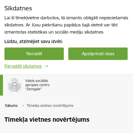
Pāriet uz lapas saturu
Sīkdatnes
Spied
lai meklētu
Enter
Lai šī tīmekļvietne darbotos, tā izmanto obligāti nepieciešamās
sīkdatnes. Ar Jūsu piekrišanu papildus šajā vietnē var tikt
izmantotas statistikas un sociālo mediju sīkdatnes.
Lūdzu, atzīmējiet savu izvēli:
Noraidīt
Apstiprināt visas
Pārvaldīt sīkdatnes
Sākums
Tīmekļa vietnes novērtējums
Tīmekļa vietnes novērtējums