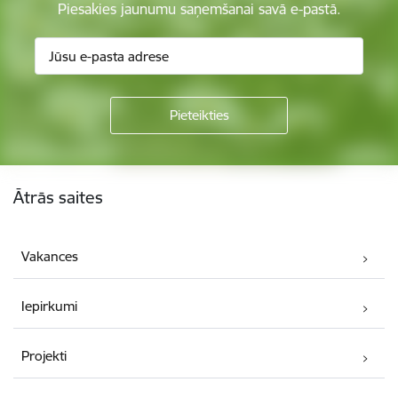
Piesakies jaunumu saņemšanai savā e-pastā.
Kājene
Ātrās saites
Vakances
Iepirkumi
Projekti