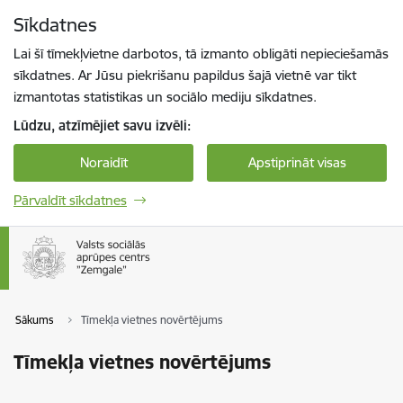
Pāriet uz lapas saturu
Sīkdatnes
Spied
lai meklētu
Enter
Lai šī tīmekļvietne darbotos, tā izmanto obligāti nepieciešamās
sīkdatnes. Ar Jūsu piekrišanu papildus šajā vietnē var tikt
izmantotas statistikas un sociālo mediju sīkdatnes.
Lūdzu, atzīmējiet savu izvēli:
Noraidīt
Apstiprināt visas
Pārvaldīt sīkdatnes
Sākums
Tīmekļa vietnes novērtējums
Tīmekļa vietnes novērtējums