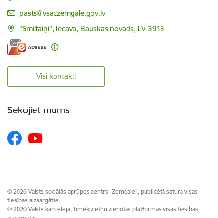
E-pasts:
pasts@vsaczemgale.gov.lv
"Smiltaiņi", Iecava, Bauskas novads, LV-3913
Visi kontakti
Sekojiet mums
© 2026 Valsts sociālās aprūpes centrs “Zemgale”, publicētā satura visas
tiesības aizsargātas.
© 2020 Valsts kanceleja, Tīmekļvietņu vienotās platformas visas tiesības
aizsargātas.