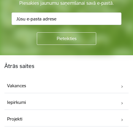
Piesakies jaunumu saņemšanai savā e-pastā.
Kājene
Ātrās saites
Vakances
Iepirkumi
Projekti