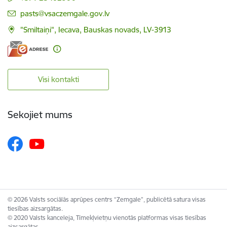
E-pasts:
pasts@vsaczemgale.gov.lv
"Smiltaiņi", Iecava, Bauskas novads, LV-3913
Visi kontakti
Sekojiet mums
© 2026 Valsts sociālās aprūpes centrs “Zemgale”, publicētā satura visas
tiesības aizsargātas.
© 2020 Valsts kanceleja, Tīmekļvietņu vienotās platformas visas tiesības
aizsargātas.