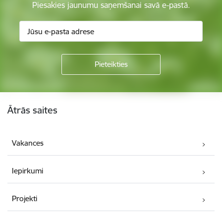
Piesakies jaunumu saņemšanai savā e-pastā.
Kājene
Ātrās saites
Vakances
Iepirkumi
Projekti