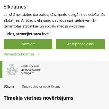
Pāriet uz lapas saturu
Sīkdatnes
Spied
lai meklētu
Enter
Lai šī tīmekļvietne darbotos, tā izmanto obligāti nepieciešamās
sīkdatnes. Ar Jūsu piekrišanu papildus šajā vietnē var tikt
izmantotas statistikas un sociālo mediju sīkdatnes.
Lūdzu, atzīmējiet savu izvēli:
Noraidīt
Apstiprināt visas
Pārvaldīt sīkdatnes
Sākums
Tīmekļa vietnes novērtējums
Tīmekļa vietnes novērtējums